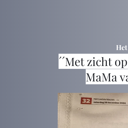
Het
´´Met zicht op
MaMa van