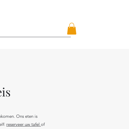
eis
nkomen. Ons eten is
elf:
reserveer uw tafel
of