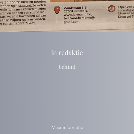
in redaktie
behind
Meer informatie