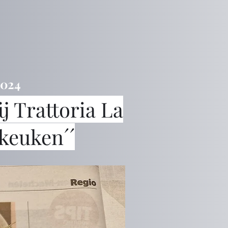
2024
j Trattoria La
 keuken´´