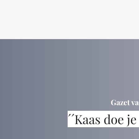
Gazet va
´´Kaas doe je