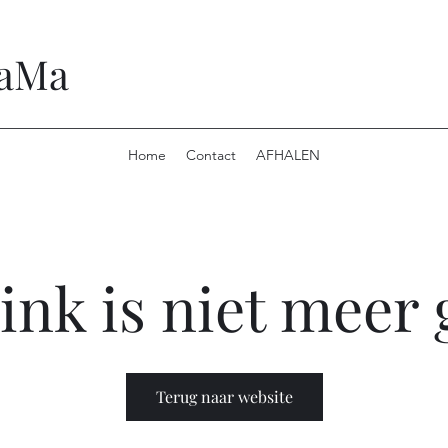
MaMa
Home
Contact
AFHALEN
ink is niet meer 
Terug naar website